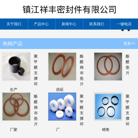
关于我们
产品中心
新闻中心
联系我们
一键电话
热销产品
更多>>
聚
酚
酚
甲
醛
醛
醛
棉
垫
支
布
片
撑
垫
环
片
生产
供应
酚
聚
聚
醛
甲
甲
棉
醛
醛
布
支
支
垫
撑
撑
片
环
环
厂家
厂
销售