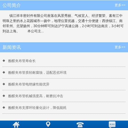
公司简介
更多>>
镇江祥丰密封件有限公司座落在风景秀丽、气候宜人、经济繁荣、素有江中
明珠之誉的水上花园城市—扬中，地理位置优越，交通十分便捷：西傍镇江、南
邻常州、北望扬州，30分钟即可到达沪宁高速公路，2小时可到达南京，3小时可
到达上海。 本公司主...
新闻资讯
更多>>
酚醛夹布管寿命长
酚醛夹布管质轻耐腐蚀，适配恶劣环境
酚醛夹布管电绝缘性能优异
酚醛夹布管机械强度高，耐磨抗冲击
酚醛夹布支撑环轻量化设计，降低能耗