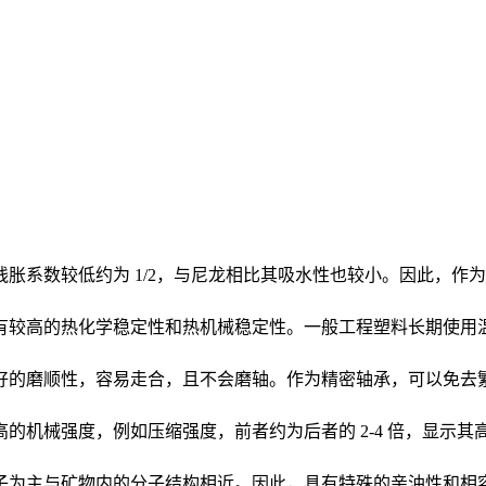
胀系数较低约为 1/2，与尼龙相比其吸水性也较小。因此，作
的热化学稳定性和热机械稳定性。一般工程塑料长期使用温度约在80 
好的磨顺性，容易走合，且不会磨轴。作为精密轴承，可以免去
机械强度，例如压缩强度，前者约为后者的 2-4 倍，显示其高
子为主与矿物内的分子结构相近。因此，具有特殊的亲油性和相