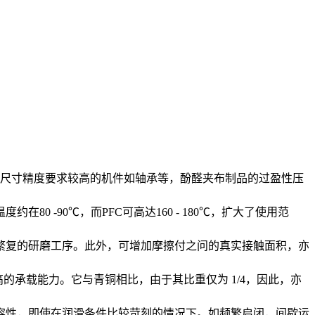
为尺寸精度要求较高的机件如轴承等，酚醛夹布制品的过盈性压
-90℃，而PFC可高达160 - 180℃，扩大了使用范
繁复的研磨工序。此外，可增加摩擦付之问的真实接触面积，亦
的承载能力。它与青铜相比，由于其比重仅为 1/4，因此，亦
容性，即使在润滑条件比较苛刻的情况下。如频繁启闭，间歇运