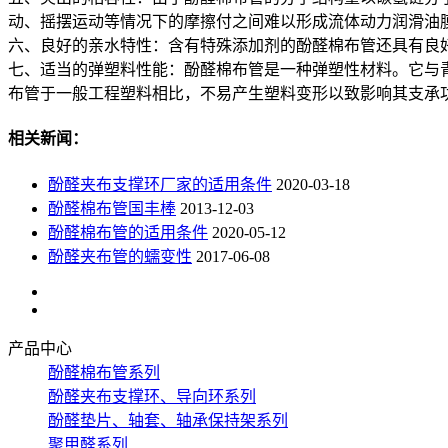
动、摇摆运动等情况下的摩擦付之间难以形成流体动力润滑油
六、良好的亲水特性：含有特殊添加剂的酚醛棉布管还具有良
七、适当的弹塑料性能：酚醛棉布管是一种弹塑性材料。它与
布管于一般工程塑料相比，不易产生塑料变形以致影响其支承
相关新闻：
酚醛夹布支撑环厂家的适用条件
2020-03-18
酚醛棉布管国丰棒
2013-12-03
酚醛棉布管的适用条件
2020-05-12
酚醛夹布管的蠕变性
2017-06-08
产品中心
酚醛棉布管系列
酚醛夹布支撑环、导向环系列
酚醛垫片、轴套、轴承保持架系列
聚甲醛系列