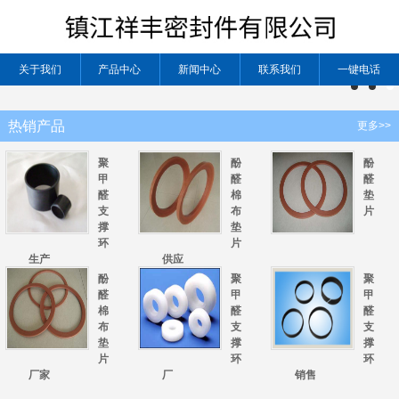
关于我们
产品中心
新闻中心
联系我们
一键电话
热销产品
更多>>
聚
酚
酚
甲
醛
醛
醛
棉
垫
支
布
片
撑
垫
环
片
生产
供应
酚
聚
聚
醛
甲
甲
棉
醛
醛
布
支
支
垫
撑
撑
片
环
环
厂家
厂
销售