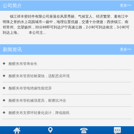
公司简介
更多>>
镇江祥丰密封件有限公司座落在风景秀丽、气候宜人、经济繁荣、素有江中
明珠之誉的水上花园城市—扬中，地理位置优越，交通十分便捷：西傍镇江、南
邻常州、北望扬州，30分钟即可到达沪宁高速公路，2小时可到达南京，3小时可
到达上海。 本公司主...
新闻资讯
更多>>
酚醛夹布管寿命长
酚醛夹布管质轻耐腐蚀，适配恶劣环境
酚醛夹布管电绝缘性能优异
酚醛夹布管机械强度高，耐磨抗冲击
酚醛夹布支撑环轻量化设计，降低能耗