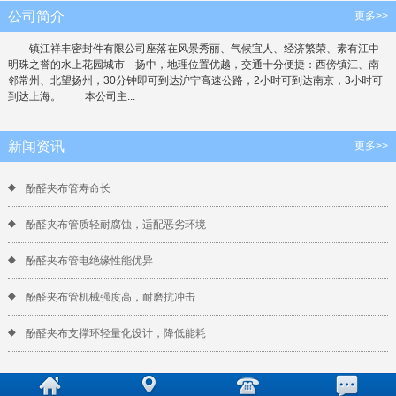
公司简介
更多>>
镇江祥丰密封件有限公司座落在风景秀丽、气候宜人、经济繁荣、素有江中
明珠之誉的水上花园城市—扬中，地理位置优越，交通十分便捷：西傍镇江、南
邻常州、北望扬州，30分钟即可到达沪宁高速公路，2小时可到达南京，3小时可
到达上海。 本公司主...
新闻资讯
更多>>
酚醛夹布管寿命长
酚醛夹布管质轻耐腐蚀，适配恶劣环境
酚醛夹布管电绝缘性能优异
酚醛夹布管机械强度高，耐磨抗冲击
酚醛夹布支撑环轻量化设计，降低能耗