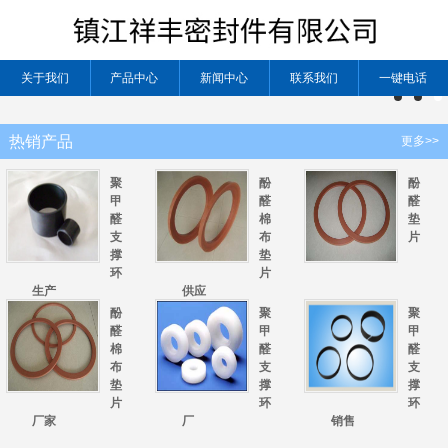
关于我们
产品中心
新闻中心
联系我们
一键电话
热销产品
更多>>
聚
酚
酚
甲
醛
醛
醛
棉
垫
支
布
片
撑
垫
环
片
生产
供应
酚
聚
聚
醛
甲
甲
棉
醛
醛
布
支
支
垫
撑
撑
片
环
环
厂家
厂
销售