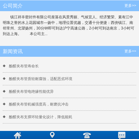
公司简介
更多>>
镇江祥丰密封件有限公司座落在风景秀丽、气候宜人、经济繁荣、素有江中
明珠之誉的水上花园城市—扬中，地理位置优越，交通十分便捷：西傍镇江、南
邻常州、北望扬州，30分钟即可到达沪宁高速公路，2小时可到达南京，3小时可
到达上海。 本公司主...
新闻资讯
更多>>
酚醛夹布管寿命长
酚醛夹布管质轻耐腐蚀，适配恶劣环境
酚醛夹布管电绝缘性能优异
酚醛夹布管机械强度高，耐磨抗冲击
酚醛夹布支撑环轻量化设计，降低能耗