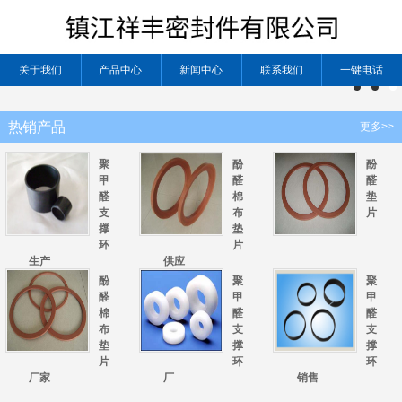
关于我们
产品中心
新闻中心
联系我们
一键电话
热销产品
更多>>
聚
酚
酚
甲
醛
醛
醛
棉
垫
支
布
片
撑
垫
环
片
生产
供应
酚
聚
聚
醛
甲
甲
棉
醛
醛
布
支
支
垫
撑
撑
片
环
环
厂家
厂
销售