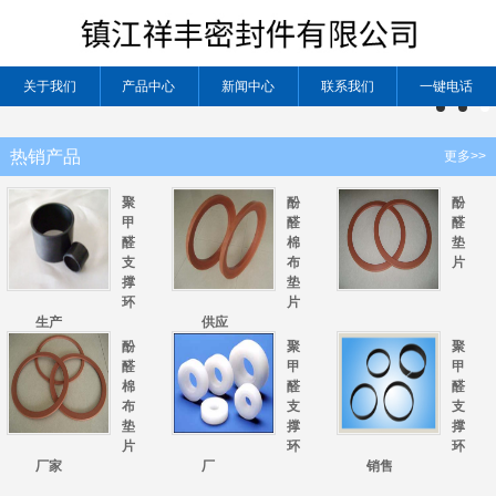
关于我们
产品中心
新闻中心
联系我们
一键电话
热销产品
更多>>
聚
酚
酚
甲
醛
醛
醛
棉
垫
支
布
片
撑
垫
环
片
生产
供应
酚
聚
聚
醛
甲
甲
棉
醛
醛
布
支
支
垫
撑
撑
片
环
环
厂家
厂
销售