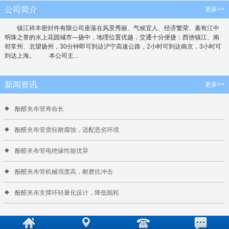
公司简介
更多>>
镇江祥丰密封件有限公司座落在风景秀丽、气候宜人、经济繁荣、素有江中
明珠之誉的水上花园城市—扬中，地理位置优越，交通十分便捷：西傍镇江、南
邻常州、北望扬州，30分钟即可到达沪宁高速公路，2小时可到达南京，3小时可
到达上海。 本公司主...
新闻资讯
更多>>
酚醛夹布管寿命长
酚醛夹布管质轻耐腐蚀，适配恶劣环境
酚醛夹布管电绝缘性能优异
酚醛夹布管机械强度高，耐磨抗冲击
酚醛夹布支撑环轻量化设计，降低能耗