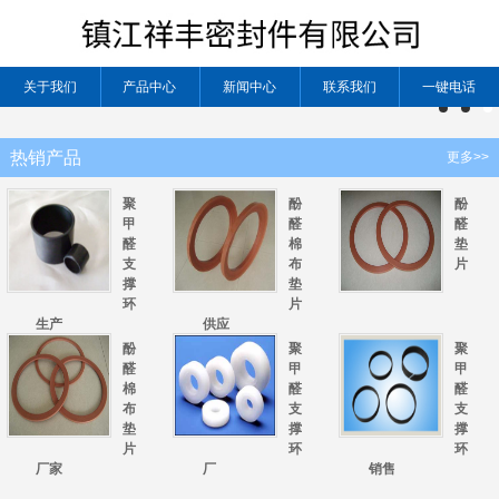
关于我们
产品中心
新闻中心
联系我们
一键电话
热销产品
更多>>
聚
酚
酚
甲
醛
醛
醛
棉
垫
支
布
片
撑
垫
环
片
生产
供应
酚
聚
聚
醛
甲
甲
棉
醛
醛
布
支
支
垫
撑
撑
片
环
环
厂家
厂
销售